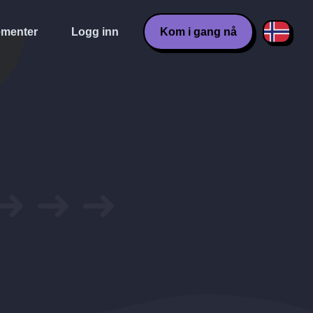
menter
Logg inn
Kom i gang nå