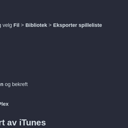
og velg
Fil
>
Bibliotek
>
Eksporter spilleliste
en
og bekreft
Plex
rt av iTunes