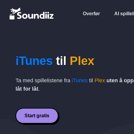
Overfør
AI spillel
iTunes
til
Plex
Ta med spillelistene fra
iTunes
til
Plex
uten å opp
låt for låt
.
Start gratis