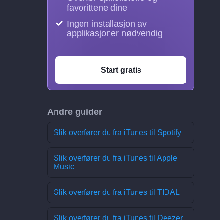
favorittene dine
Ingen installasjon av
applikasjoner nødvendig
Start gratis
Andre guider
Slik overfører du fra iTunes til Spotify
Slik overfører du fra iTunes til Apple
Music
Slik overfører du fra iTunes til TIDAL
Slik overfører du fra iTunes til Deezer