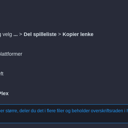
og velg
...
>
Del spilleliste
>
Kopier lenke
plattformer
ft
Plex
større, deler du det i flere filer og beholder overskriftsraden i 