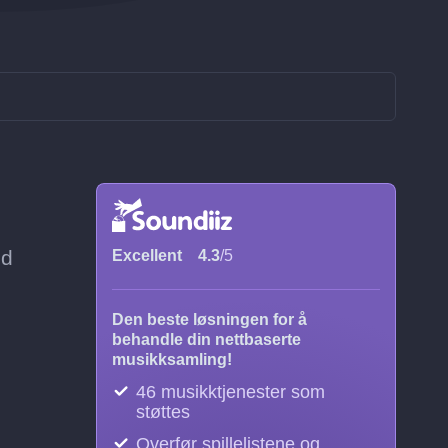
ed
Excellent
4.3
/5
Den beste løsningen for å
behandle din nettbaserte
musikksamling!
46 musikktjenester som
støttes
Overfør spillelistene og