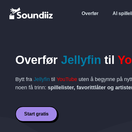
Overfør
AI spillel
Overfør
Jellyfin
til
Yo
Bytt fra
Jellyfin
til
YouTube
uten å begynne på nytt
noen få trinn:
spillelister, favorittlåter og artiste
Start gratis