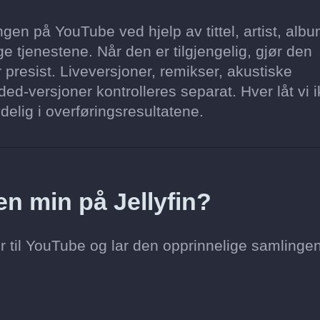
gen på YouTube ved hjelp av tittel, artist, albu
e tjenestene. Når den er tilgjengelig, gjør den
 presist. Liveversjoner, remikser, akustiske
ed-versjoner kontrolleres separat. Hver låt vi 
delig i overføringsresultatene.
oen min på Jellyfin?
r til YouTube og lar den opprinnelige samlinge