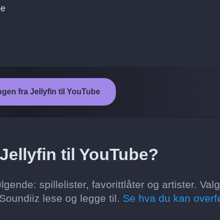
be
ngen fra Jellyfin til YouTube
Jellyfin til YouTube?
gende: spillelister, favorittlåter og artister. Va
oundiiz lese og legge til.
Se hva du kan overf