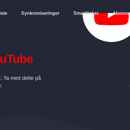
iste
Synkroniseringer
Smartlinker
Abonne
uTube
. Ta med dette på
r
.