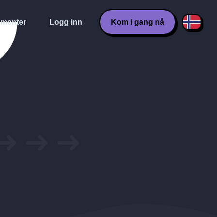
menter
Logg inn
Kom i gang nå