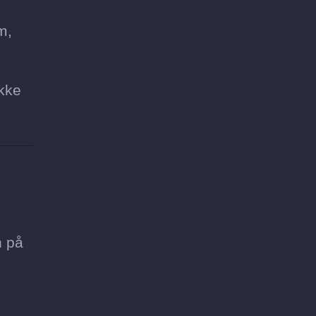
m,
ikke
n på