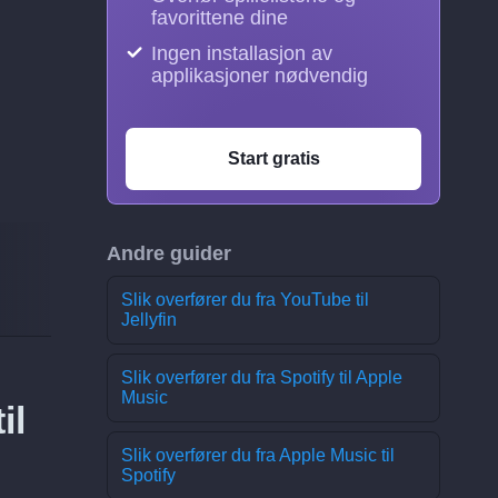
favorittene dine
Ingen installasjon av
applikasjoner nødvendig
Start gratis
Andre guider
Slik overfører du fra YouTube til
Jellyfin
Slik overfører du fra Spotify til Apple
Music
il
Slik overfører du fra Apple Music til
Spotify