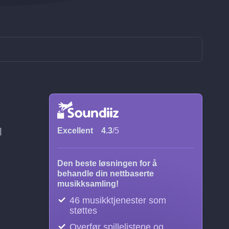
l
Excellent
4.3
/5
Den beste løsningen for å
behandle din nettbaserte
musikksamling!
46 musikktjenester som
støttes
Overfør spillelistene og