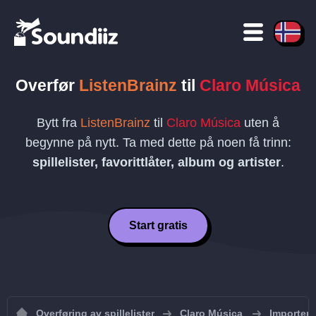
Overfør
ListenBrainz
til
Claro Música
Bytt fra
ListenBrainz
til
Claro Música
uten å
begynne på nytt. Ta med dette på noen få trinn:
spillelister, favorittlåter, album og artister
.
Start gratis
Overføring av spillelister
Claro Música
Importer s