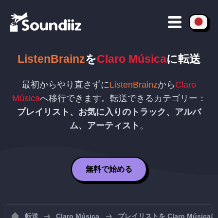
ListenBrainz
を
Claro Música
に転送
最初からやり直さずに
ListenBrainz
から
Claro
Música
へ移行できます。転送できるカテゴリー：
プレイリスト、お気に入りのトラック、アルバ
ム、アーティスト
。
無料で始める
転送
Claro Música
プレイリストを Claro Músic