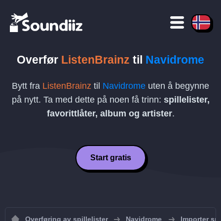
Overfør
ListenBrainz
til
Navidrome
Bytt fra
ListenBrainz
til
Navidrome
uten å begynne
på nytt. Ta med dette på noen få trinn:
spillelister,
favorittlåter, album og artister
.
Start gratis
Overføring av spillelister
Navidrome
Importer spi