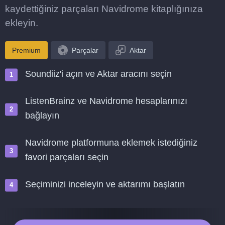
kaydettiğiniz parçaları Navidrome kitaplığınıza
ekleyin.
Premium
Parçalar
Aktar
Soundiiz'i açın ve Aktar aracını seçin
ListenBrainz ve Navidrome hesaplarınızı
bağlayın
Navidrome platformuna eklemek istediğiniz
favori parçaları seçin
Seçiminizi inceleyin ve aktarımı başlatın