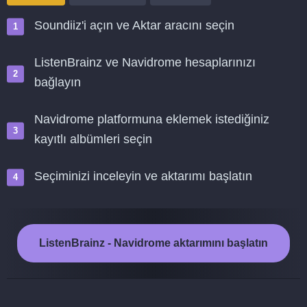
Soundiiz'i açın ve Aktar aracını seçin
ListenBrainz ve Navidrome hesaplarınızı
bağlayın
Navidrome platformuna eklemek istediğiniz
kayıtlı albümleri seçin
Seçiminizi inceleyin ve aktarımı başlatın
ListenBrainz - Navidrome aktarımını başlatın