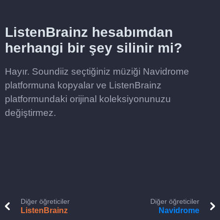
ListenBrainz hesabımdan
herhangi bir şey silinir mi?
Hayır. Soundiiz seçtiğiniz müziği Navidrome
platformuna kopyalar ve ListenBrainz
platformundaki orijinal koleksiyonunuzu
değiştirmez.
Diğer öğreticiler
Diğer öğreticiler
ListenBrainz
Navidrome