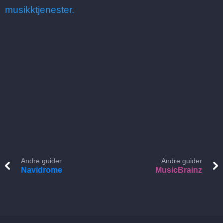
musikktjenester.
Andre guider
Andre guider
Navidrome
MusicBrainz