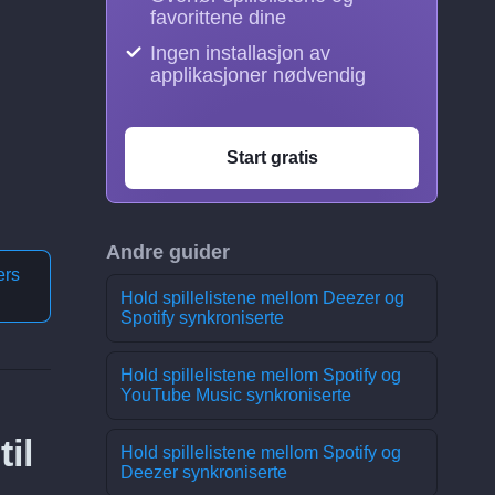
favorittene dine
Ingen installasjon av
applikasjoner nødvendig
Start gratis
Andre guider
ers
Hold spillelistene mellom Deezer og
Spotify synkroniserte
Hold spillelistene mellom Spotify og
YouTube Music synkroniserte
il
Hold spillelistene mellom Spotify og
Deezer synkroniserte