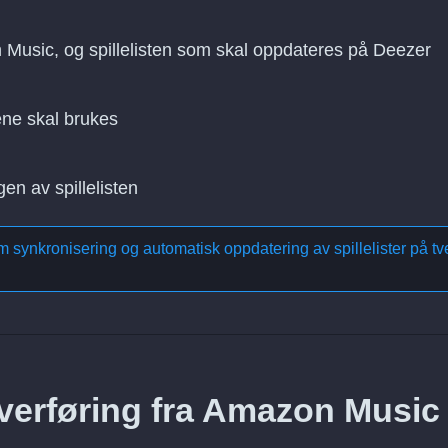
n Music, og spillelisten som skal oppdateres på Deezer
ne skal brukes
gen av spillelisten
om
synkronisering og automatisk oppdatering av spillelister på tv
overføring fra Amazon Music t