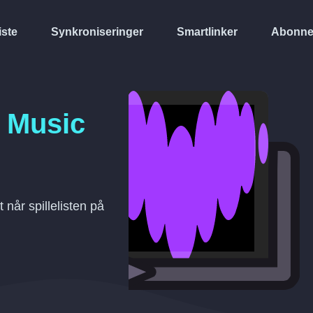
iste
Synkroniseringer
Smartlinker
Abonne
 Music
når spillelisten på