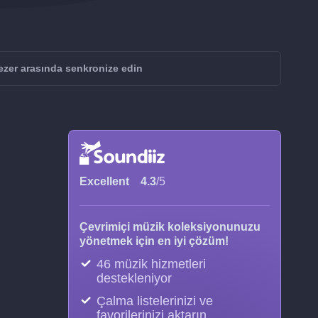
zer arasında senkronize edin
Excellent
4.3
/5
Çevrimiçi müzik koleksiyonunuzu
yönetmek için en iyi çözüm!
46 müzik hizmetleri
destekleniyor
Çalma listelerinizi ve
favorilerinizi aktarın