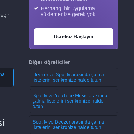
Herhangi bir uygulama
yüklemenize gerek yok
seçin
Ücretsiz Başlayın
Diğer öğreticiler
ha
Deezer ve Spotify arasında çalma
listelerini senkronize halde tutun
Spotify ve YouTube Music arasında
çalma listelerini senkronize halde
tutun
si
Spotify ve Deezer arasında çalma
listelerini senkronize halde tutun