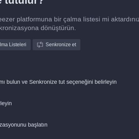
e tutulur?
er platformuna bir çalma listesi mi aktardını
nkronizasyona dönüştürün.
ma Listeleri
Senkronize et
ı bulun ve Senkronize tut seçeneğini belirleyin
leyin
nizasyonunu başlatın