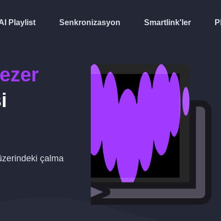
AI Playlist
Senkronizasyon
Smartlink'ler
P
ezer
i
zerindeki çalma