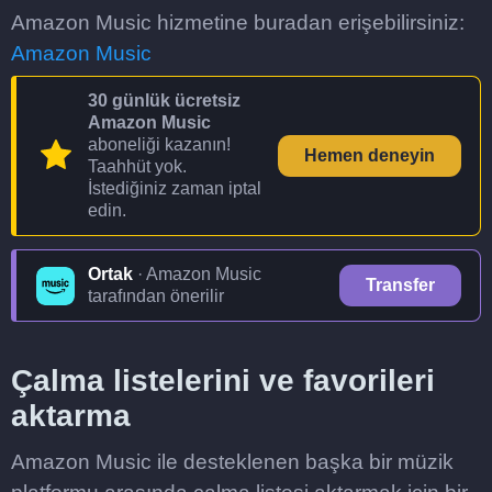
Amazon Music hizmetine buradan erişebilirsiniz:
Amazon Music
30 günlük ücretsiz
Amazon Music
aboneliği kazanın!
Hemen deneyin
Taahhüt yok.
İstediğiniz zaman iptal
edin.
Ortak
· Amazon Music
Transfer
tarafından önerilir
Çalma listelerini ve favorileri
aktarma
Amazon Music ile desteklenen başka bir müzik