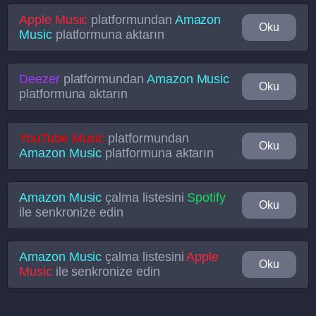
Apple Music
platformundan
Amazon
Oku
Music
platformuna aktarın
Deezer
platformundan
Amazon Music
Oku
platformuna aktarın
YouTube Music
platformundan
Oku
Amazon Music
platformuna aktarın
Amazon Music
çalma listesini
Spotify
Oku
ile senkronize edin
Amazon Music
çalma listesini
Apple
Oku
Music
ile senkronize edin