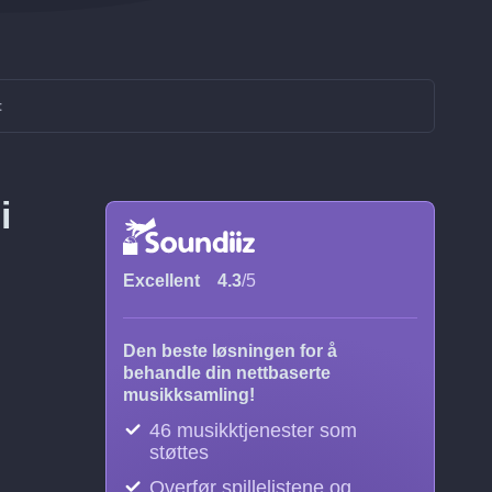
t
i
Excellent
4.3
/5
Den beste løsningen for å
behandle din nettbaserte
musikksamling!
46 musikktjenester som
støttes
Overfør spillelistene og