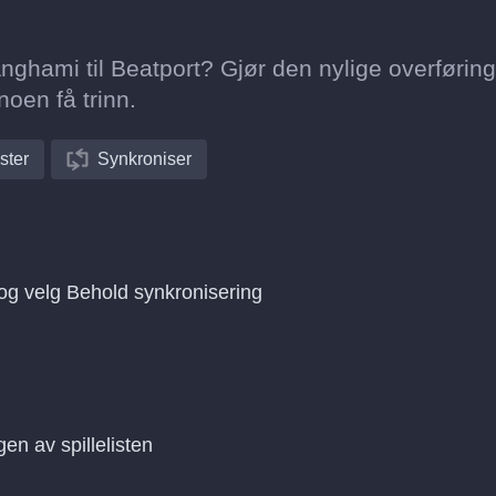
 Anghami til Beatport? Gjør den nylige overførin
oen få trinn.
ister
Synkroniser
 og velg Behold synkronisering
gen av spillelisten