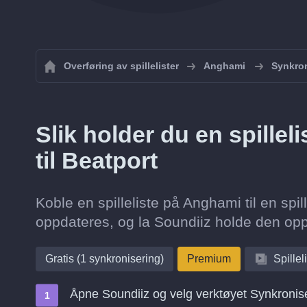
Overføring av spillelister
Anghami
Synkron
Slik holder du en spillel
til Beatport
Koble en spilleliste på Anghami til en spil
oppdateres, og la Soundiiz holde den opp
Gratis (1 synkronisering)
Premium
Spillel
Åpne Soundiiz og velg verktøyet Synkronis