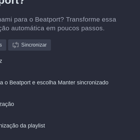
port?
ghami para o Beatport? Transforme essa
ação automática em poucos passos.
s
Sincronizar
z
a o Beatport e escolha Manter sincronizado
ização
nização da playlist