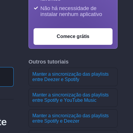
Não há necessidade de
instalar nenhum aplicativo
Comece grátis
Outros tutoriais
Manter a sincronização das playlists
entre Deezer e Spotify
Manter a sincronização das playlists
entre Spotify e YouTube Music
Manter a sincronização das playlists
te
entre Spotify e Deezer