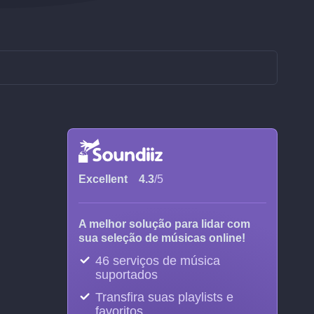
Excellent
4.3
/5
A melhor solução para lidar com
sua seleção de músicas online!
46 serviços de música
suportados
Transfira suas playlists e
favoritos