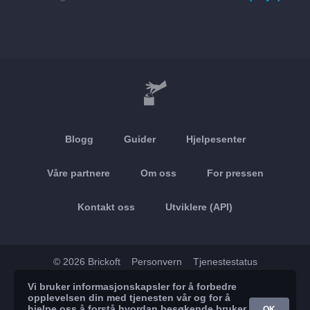
Blogg
Guider
Hjelpesenter
Våre partnere
Om oss
For pressen
Kontakt oss
Utviklere (API)
© 2026 Brickoft
Personvern
Tjenestestatus
Vi bruker informasjonskapsler for å forbedre
App Store
Google Play
opplevelsen din med tjenesten vår og for å
hjelpe oss å forstå hvordan besøkende bruker
OK