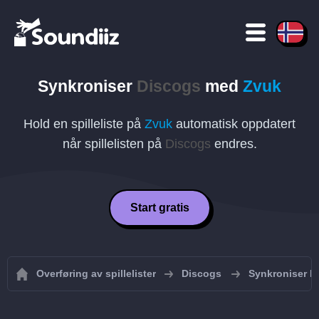
Synkroniser
Discogs
med
Zvuk
Hold en spilleliste på
Zvuk
automatisk oppdatert
når spillelisten på
Discogs
endres.
Start gratis
Overføring av spillelister
Discogs
Synkroniser Di