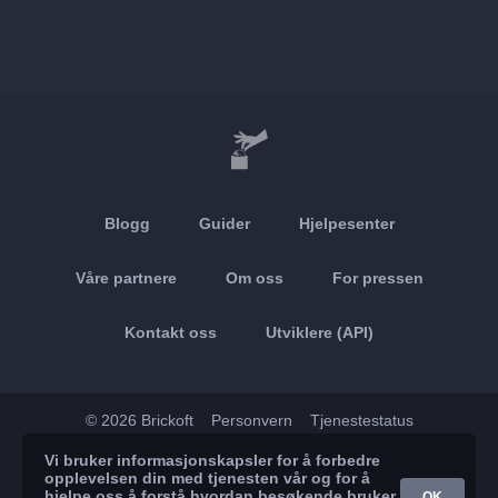
Blogg
Guider
Hjelpesenter
Våre partnere
Om oss
For pressen
Kontakt oss
Utviklere (API)
© 2026 Brickoft
Personvern
Tjenestestatus
Vi bruker informasjonskapsler for å forbedre
App Store
Google Play
opplevelsen din med tjenesten vår og for å
hjelpe oss å forstå hvordan besøkende bruker
OK