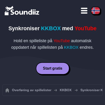
Synkroniser
KKBOX
med
YouTube
Hold en spilleliste på
YouTube
automatisk
oppdatert når spillelisten på
KKBOX
endres.
Start gratis
Overføring av spillelister
KKBOX
Synkroniser KK