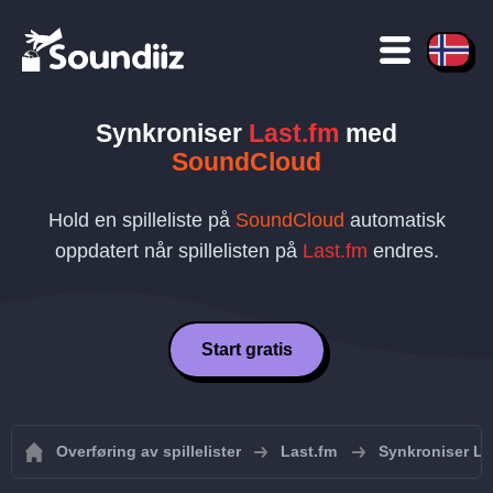
Synkroniser
Last.fm
med
SoundCloud
Hold en spilleliste på
SoundCloud
automatisk
oppdatert når spillelisten på
Last.fm
endres.
Start gratis
Overføring av spillelister
Last.fm
Synkroniser Las