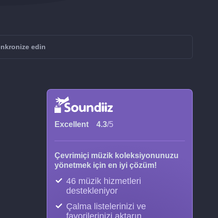
enkronize edin
Excellent
4.3
/5
Çevrimiçi müzik koleksiyonunuzu
yönetmek için en iyi çözüm!
46 müzik hizmetleri
destekleniyor
Çalma listelerinizi ve
favorilerinizi aktarın