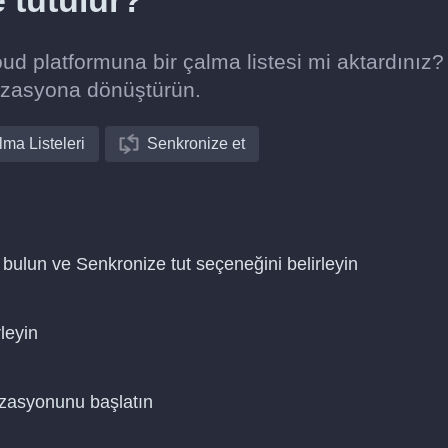
e tutulur?
d platformuna bir çalma listesi mi aktardınız
izasyona dönüştürün.
ma Listeleri
Senkronize et
bulun ve Senkronize tut seçeneğini belirleyin
leyin
nizasyonunu başlatın