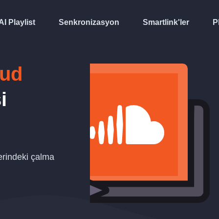
AI Playlist
Senkronizasyon
Smartlink'ler
P
ud
i
rindeki çalma