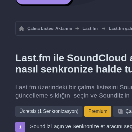
Çalma Listesi Aktarımı
Last.fm
Last.fm çal
Last.fm ile SoundCloud a
nasıl senkronize halde t
Last.fm üzerindeki bir çalma listesini So
güncelleme sıklığını seçin ve Soundiiz'in 
Ücretsiz (1 Senkronizasyon)
Premium
Çal
Soundiiz'i açın ve Senkronize et aracını seç