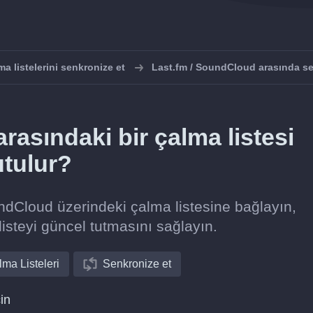
ma listelerini senkronize et
Last.fm / SoundCloud arasında s
rasındaki bir çalma listesi
utulur?
undCloud üzerindeki çalma listesine bağlayın,
listeyi güncel tutmasını sağlayın.
ma Listeleri
Senkronize et
in