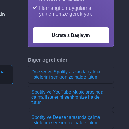
Herhangi bir uygulama
yüklemenize gerek yok
çin
Ücretsiz Başlayın
Diğer öğreticiler
ha
Deezer ve Spotify arasında çalma
listelerini senkronize halde tutun
Spotify ve YouTube Music arasında
çalma listelerini senkronize halde
tutun
Spotify ve Deezer arasında çalma
listelerini senkronize halde tutun