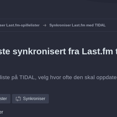
er Last.fm-spillelister
Synkroniser Last.fm med TIDAL
ste synkronisert fra Last.fm t
leliste på TIDAL, velg hvor ofte den skal oppdate
ister
Synkroniser
er