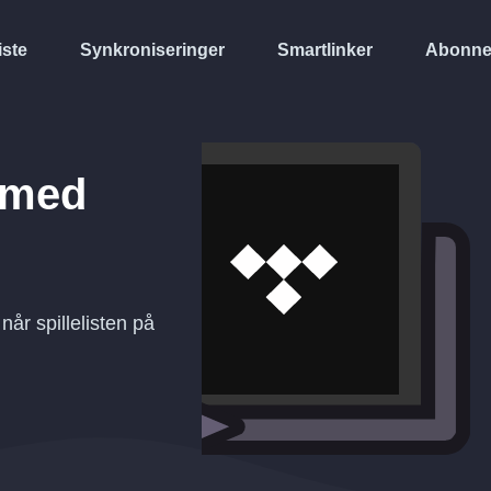
iste
Synkroniseringer
Smartlinker
Abonne
med
år spillelisten på