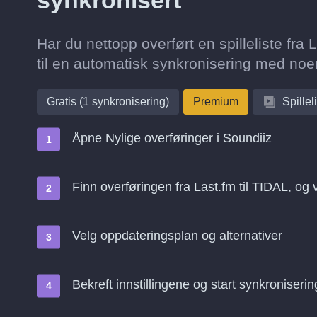
synkronisert
Har du nettopp overført en spilleliste fra
til en automatisk synkronisering med noen
Gratis (1 synkronisering)
Premium
Spillel
Åpne Nylige overføringer i Soundiiz
Finn overføringen fra Last.fm til TIDAL, og
Velg oppdateringsplan og alternativer
Bekreft innstillingene og start synkroniserin