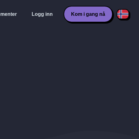
menter
Logg inn
Kom i gang nå