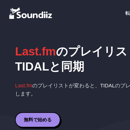
転
Last.fm
のプレイリス
TIDAL
と同期
Last.fm
のプレイリストが変わると、
TIDAL
のプ
します。
無料で始める