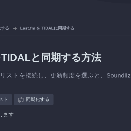
化する
Last.fm を TIDALに同期する
をTIDALと同期する方法
レイリストを接続し、更新頻度を選ぶと、Soundii
スト
同期化する
択します