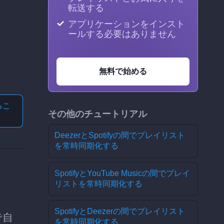
転送する
アプリケーションをインスト
ールする必要はありません
無料で始める
る
こ
その他のチュートリアル
DeezerとSpotifyの間でプレイリスト
を常時同期化する
SpotifyとYouTube Musicの間でプレイ
リストを常時同期化する
SpotifyとDeezerの間でプレイリスト
で自
を常時同期化する