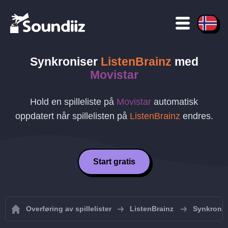
Synkroniser
ListenBrainz
med
Movistar
Hold en spilleliste på
Movistar
automatisk
oppdatert når spillelisten på
ListenBrainz
endres.
Start gratis
Overføring av spillelister
ListenBrainz
Synkronise