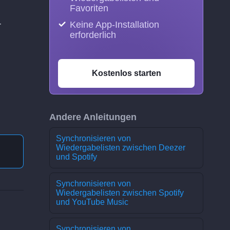
Favoriten
Keine App-Installation
r
erforderlich
Kostenlos starten
Andere Anleitungen
Synchronisieren von
Wiedergabelisten zwischen Deezer
und Spotify
Synchronisieren von
Wiedergabelisten zwischen Spotify
und YouTube Music
Synchronisieren von