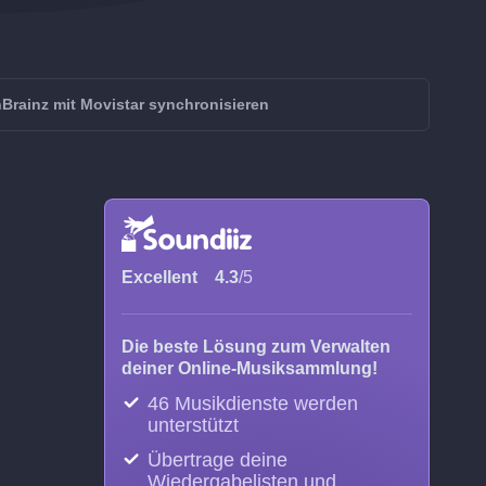
nBrainz mit Movistar synchronisieren
Excellent
4.3
/5
Die beste Lösung zum Verwalten
deiner Online-Musiksammlung!
46 Musikdienste werden
unterstützt
Übertrage deine
Wiedergabelisten und