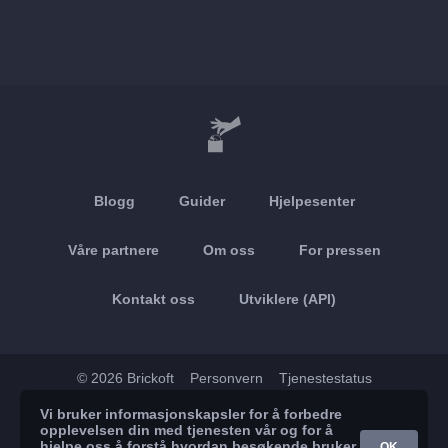
Blogg
Guider
Hjelpesenter
Våre partnere
Om oss
For pressen
Kontakt oss
Utviklere (API)
© 2026 Brickoft
Personvern
Tjenestestatus
Vi bruker informasjonskapsler for å forbedre
App Store
Google Play
opplevelsen din med tjenesten vår og for å
hjelpe oss å forstå hvordan besøkende bruker
OK