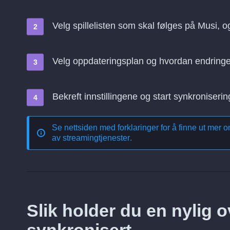
Velg spillelisten som skal følges på Musi, 
Velg oppdateringsplan og hvordan endringe
Bekreft innstillingene og start synkroniserin
Se nettsiden med forklaringer for å finne ut mer 
av streamingtjenester
.
Slik holder du en nylig o