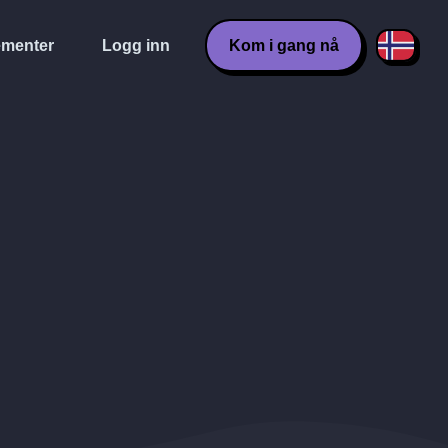
menter
Logg inn
Kom i gang nå