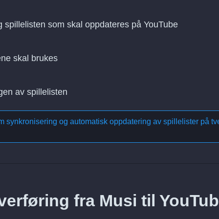
og spillelisten som skal oppdateres på YouTube
ne skal brukes
gen av spillelisten
om
synkronisering og automatisk oppdatering av spillelister på tv
verføring fra Musi til YouTu