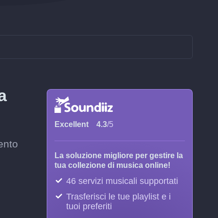
a
Excellent
4.3
/5
ento
La soluzione migliore per gestire la
tua collezione di musica online!
46 servizi musicali supportati
Trasferisci le tue playlist e i
tuoi preferiti