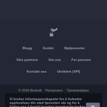
Blogg
Guider
Hjelpesenter
Våre partnere
Om oss
For pressen
Kontakt oss
Utviklere (API)
© 2026 Brickoft
Personvern
Tjenestestatus
Vi bruker informasjonskapsler for å forbedre
App Store
Google Play
opplevelsen din med tjenesten vår og for å
hjelpe oss å forstå hvordan besøkende bruker
OK