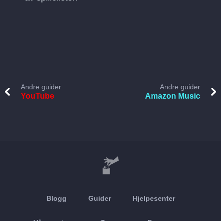
Andre guider
Andre guider
YouTube
Amazon Music
Blogg
Guider
Hjelpesenter