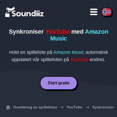
Synkroniser
YouTube
med
Amazon
Music
Hold en spilleliste på
Amazon Music
automatisk
oppdatert når spillelisten på
YouTube
endres.
Start gratis
Overføring av spillelister
YouTube
Synkroniser Y