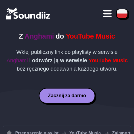
Z
Anghami
do
YouTube Music
Wklej publiczny link do playlisty w serwisie
Anghami
i
odtwórz ją w serwisie
YouTube Music
bez ręcznego dodawania każdego utworu.
Zacznij za darmo
Przenoszenie playlist
YouTube Music
Zaimportuj