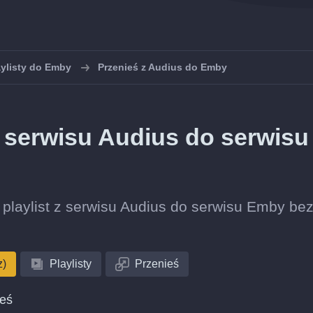
aylisty do Emby
Przenieś z Audius do Emby
z serwisu Audius do serwisu
ę playlist z serwisu Audius do serwisu Emby be
z)
Playlisty
Przenieś
ieś