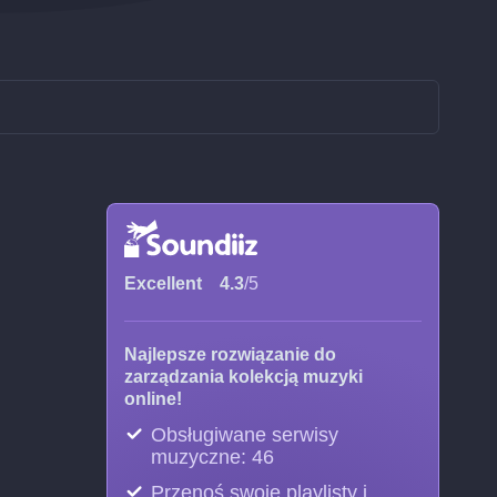
Excellent
4.3
/5
z
Najlepsze rozwiązanie do
zarządzania kolekcją muzyki
online!
Obsługiwane serwisy
muzyczne: 46
Przenoś swoje playlisty i