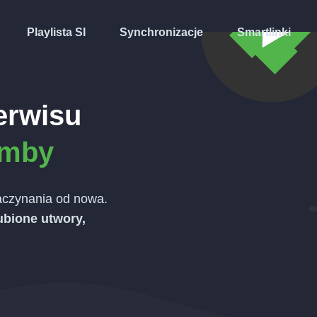
Playlista SI
Synchronizacje
Smartlinki
erwisu
mby
czynania od nowa.
lubione utwory,