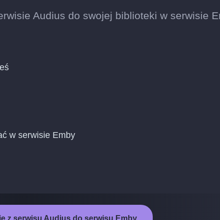
rwisie Audius do swojej biblioteki w serwisie 
ieś
dać w serwisie Emby
e z serwisu Audius do serwisu Emby