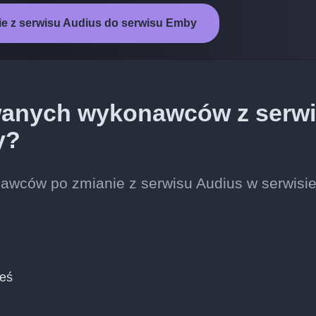
e z serwisu Audius do serwisu Emby
wanych wykonawców z serw
y?
awców po zmianie z serwisu Audius w serwisi
ieś