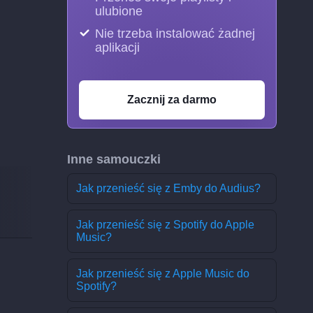
ulubione
Nie trzeba instalować żadnej
aplikacji
Zacznij za darmo
Inne samouczki
Jak przenieść się z Emby do Audius?
Jak przenieść się z Spotify do Apple
Music?
Jak przenieść się z Apple Music do
Spotify?