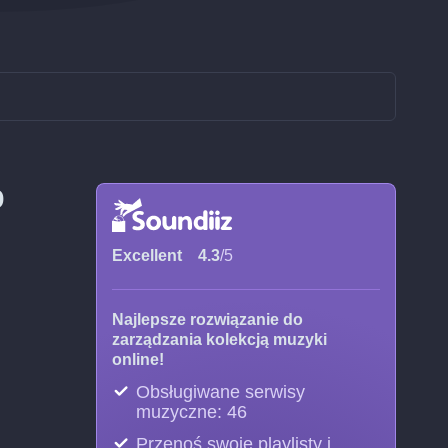
p
Excellent
4.3
/5
Najlepsze rozwiązanie do
zarządzania kolekcją muzyki
online!
Obsługiwane serwisy
muzyczne: 46
Przenoś swoje playlisty i