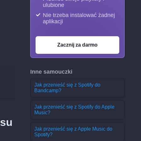
ulubione
Nie trzeba instalować żadnej
aplikacji
Zacznij za darmo
Inne samouczki
Jak przenieść się z Spotify do
Bandcamp?
Jak przenieść się z Spotify do Apple
Music?
isu
Jak przenieść się z Apple Music do
Spotify?