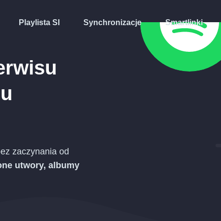
Playlista SI
Synchronizacje
Smartlinki
erwisu
su
ez zaczynania od
one utwory, albumy