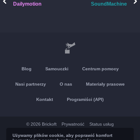
Dailymotion
SoundMachine
Blog
Samouczki
Centrum pomocy
Nasi partnerzy
O nas
Materiały prasowe
Kontakt
Programiści (API)
© 2026 Brickoft
Prywatność
Status usług
Używamy plików cookie, aby poprawić komfort
App Store
Google Play