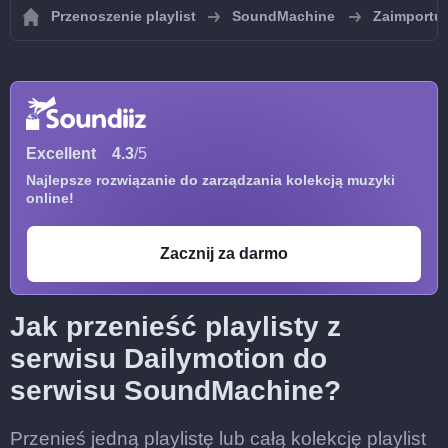
Przenoszenie playlist
SoundMachine
Zaimportuj
Excellent
4.3
/5
Najlepsze rozwiązanie do zarządzania kolekcją muzyki
online!
Zacznij za darmo
Jak przenieść playlisty z
serwisu Dailymotion do
serwisu SoundMachine?
Przenieś jedną playlistę lub całą kolekcję playlist