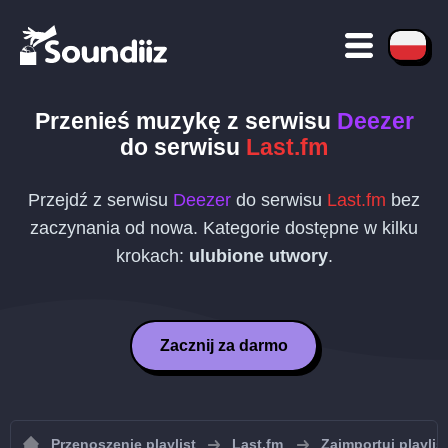
Przenieś muzykę z serwisu
Deezer
do serwisu
Last.fm
Przejdź z serwisu
Deezer
do serwisu
Last.fm
bez
zaczynania od nowa. Kategorie dostępne w kilku
krokach:
ulubione utwory
.
Zacznij za darmo
Przenoszenie playlist
Last.fm
Zaimportuj playlis