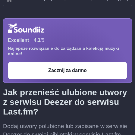
Excellent
4.3
/5
Najlepsze rozwiązanie do zarządzania kolekcją muzyki
online!
Zacznij za darmo
Jak przenieść ulubione utwory
z serwisu Deezer do serwisu
Last.fm?
Dodaj utwory polubione lub zapisane w serwisie
Deezer do swojej biblioteki w serwisie Last.fm.