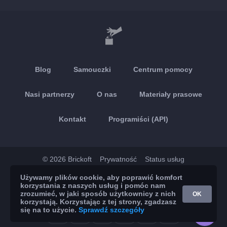
Blog
Samouczki
Centrum pomocy
Nasi partnerzy
O nas
Materiały prasowe
Kontakt
Programiści (API)
© 2026 Brickoft
Prywatność
Status usług
Używamy plików cookie, aby poprawić komfort
App Store
Google Play
korzystania z naszych usług i pomóc nam
zrozumieć, w jaki sposób użytkownicy z nich
OK
korzystają. Korzystając z tej strony, zgadzasz
się na to użycie.
Sprawdź szczegóły