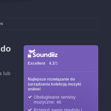
ON
 do
Excellent
4.3
/5
a lub
Najlepsze rozwiązanie do
zarządzania kolekcją muzyki
online!
Obsługiwane serwisy
muzyczne: 46
Przenoś swoje playlisty i