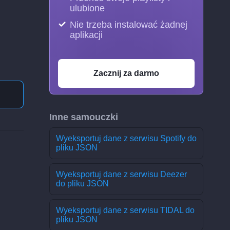
ulubione
Nie trzeba instalować żadnej
aplikacji
Zacznij za darmo
Inne samouczki
Wyeksportuj dane z serwisu Spotify do
pliku JSON
Wyeksportuj dane z serwisu Deezer
do pliku JSON
Wyeksportuj dane z serwisu TIDAL do
pliku JSON