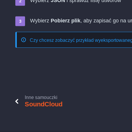
Wybierz
JSON
i sprawdź listę utworów
Wybierz
Pobierz plik
, aby zapisać go na u
Czy chcesz zobaczyć przykład wyeksportowaneg
Inne samouczki
SoundCloud