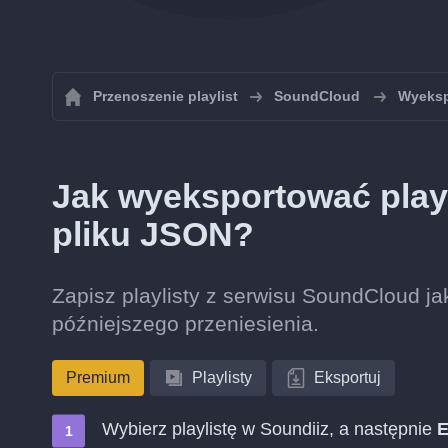
Przenoszenie playlist
SoundCloud
Wyeksp
Jak wyeksportować play
pliku JSON?
Zapisz playlisty z serwisu SoundCloud ja
późniejszego przeniesienia.
Premium
Playlisty
Eksportuj
Wybierz playlistę w Soundiiz, a następnie
E