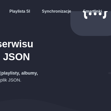
Playlista SI
Synchronizacje
Smartlinki
serwisu
u
JSON
(
playlisty, albumy,
 plik
JSON
.