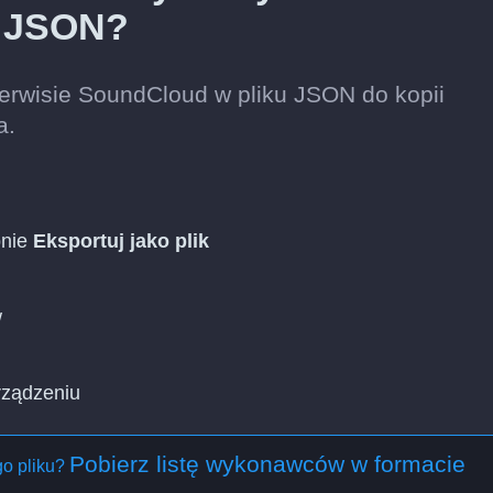
o JSON?
wisie SoundCloud w pliku JSON do kopii
a.
pnie
Eksportuj jako plik
w
rządzeniu
Pobierz listę wykonawców w formacie
o pliku?