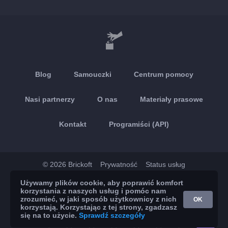
Blog
Samouczki
Centrum pomocy
Nasi partnerzy
O nas
Materiały prasowe
Kontakt
Programiści (API)
© 2026 Brickoft
Prywatność
Status usług
Używamy plików cookie, aby poprawić komfort
App Store
Google Play
korzystania z naszych usług i pomóc nam
zrozumieć, w jaki sposób użytkownicy z nich
OK
korzystają. Korzystając z tej strony, zgadzasz
się na to użycie.
Sprawdź szczegóły