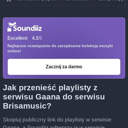
Excellent
4.3
/5
Najlepsze rozwiązanie do zarządzania kolekcją muzyki
online!
Zacznij za darmo
Jak przenieść playlisty z
serwisu Gaana do serwisu
Brisamusic?
Skopiuj publiczny link do playlisty w serwisie
Gaana, a Soundiiz odtworzy ją w serwisie