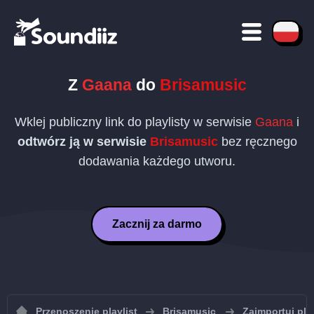
Z
Gaana
do
Brisamusic
Wklej publiczny link do playlisty w serwisie
Gaana
i
odtwórz ją w serwisie
Brisamusic
bez ręcznego
dodawania każdego utworu.
Zacznij za darmo
Przenoszenie playlist
Brisamusic
Zaimportuj pla