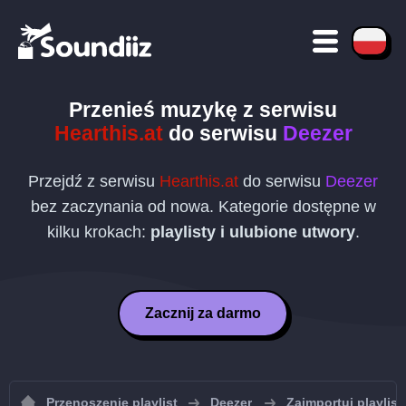
Przenieś muzykę z serwisu
Hearthis.at
do serwisu
Deezer
Przejdź z serwisu
Hearthis.at
do serwisu
Deezer
bez zaczynania od nowa. Kategorie dostępne w
kilku krokach:
playlisty i ulubione utwory
.
Zacznij za darmo
Przenoszenie playlist
Deezer
Zaimportuj playlist