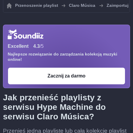
Przenoszenie playlist
Claro Música
Zaimportuj p
Excellent
4.3
/5
Najlepsze rozwiązanie do zarządzania kolekcją muzyki
online!
Zacznij za darmo
Jak przenieść playlisty z
serwisu Hype Machine do
serwisu Claro Música?
Przenieś jedną playlistę lub całą kolekcję playlist