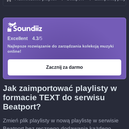
Excellent
4.3
/5
Najlepsze rozwiązanie do zarządzania kolekcją muzyki
online!
Zacznij za darmo
Jak zaimportować playlisty w
formacie TEXT do serwisu
Beatport?
Zmień plik playlisty w nową playlistę w serwisie
Beatport bez ręcznego dodawania każdego