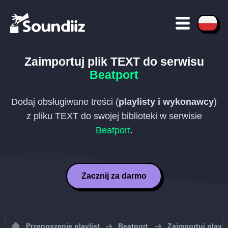
Zaimportuj plik
TEXT
do serwisu
Beatport
Dodaj obsługiwane treści (
playlisty i wykonawcy
)
z pliku
TEXT
do swojej biblioteki w serwisie
Beatport
.
Zacznij za darmo
Przenoszenie playlist
Beatport
Zaimportuj playli