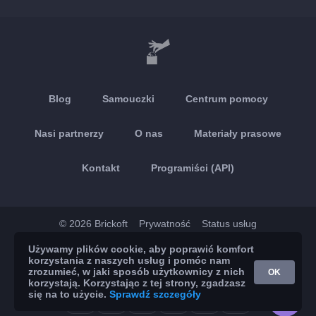
Blog
Samouczki
Centrum pomocy
Nasi partnerzy
O nas
Materiały prasowe
Kontakt
Programiści (API)
© 2026 Brickoft
Prywatność
Status usług
Używamy plików cookie, aby poprawić komfort
App Store
Google Play
korzystania z naszych usług i pomóc nam
zrozumieć, w jaki sposób użytkownicy z nich
OK
korzystają. Korzystając z tej strony, zgadzasz
się na to użycie.
Sprawdź szczegóły