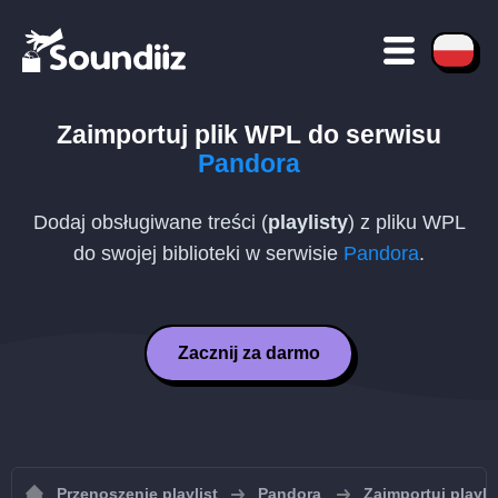
Zaimportuj plik
WPL
do serwisu
Pandora
Dodaj obsługiwane treści (
playlisty
) z pliku
WPL
do swojej biblioteki w serwisie
Pandora
.
Zacznij za darmo
Przenoszenie playlist
Pandora
Zaimportuj playli