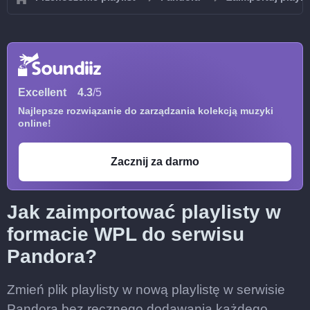
Excellent
4.3
/5
Najlepsze rozwiązanie do zarządzania kolekcją muzyki
online!
Zacznij za darmo
Jak zaimportować playlisty w
formacie WPL do serwisu
Pandora?
Zmień plik playlisty w nową playlistę w serwisie
Pandora bez ręcznego dodawania każdego