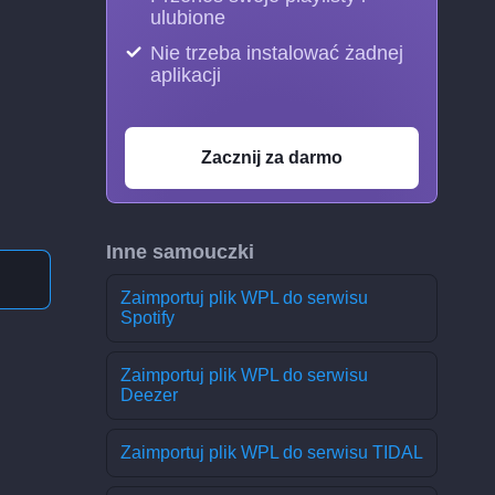
ulubione
Nie trzeba instalować żadnej
aplikacji
Zacznij za darmo
Inne samouczki
Zaimportuj plik WPL do serwisu
Spotify
Zaimportuj plik WPL do serwisu
Deezer
Zaimportuj plik WPL do serwisu TIDAL