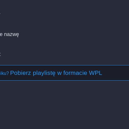
y
cie nazwę
t
Pobierz playlistę w formacie WPL
liku?