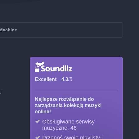
dMachine
Excellent
4.3
/5
a
Najlepsze rozwiązanie do
zarządzania kolekcją muzyki
online!
Obsługiwane serwisy
muzyczne: 46
Przenoś swoje playlisty i