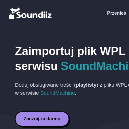
Przenieś
Zaimportuj plik
WPL
serwisu
SoundMachi
Dodaj obsługiwane treści (
playlisty
) z pliku
WPL
d
w serwisie
SoundMachine
.
Zacznij za darmo