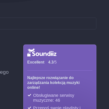
Excellent
4.3
/5
dego
Najlepsze rozwiązanie do
zarządzania kolekcją muzyki
online!
Obsługiwane serwisy
muzyczne: 46
Przenoś swoje playlisty i