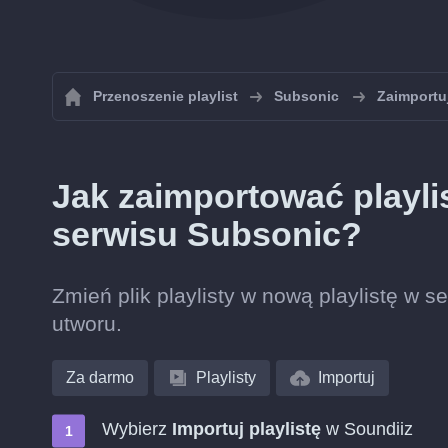
Przenoszenie playlist
Subsonic
Zaimportuj
Jak zaimportować playli
serwisu Subsonic?
Zmień plik playlisty w nową playlistę w
utworu.
Za darmo
Playlisty
Importuj
Wybierz
Importuj playlistę
w Soundiiz