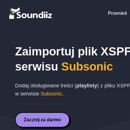
Przenieś
Zaimportuj plik
XSP
serwisu
Subsonic
Dodaj obsługiwane treści (
playlisty
) z pliku
XSP
w serwisie
Subsonic
.
Zacznij za darmo