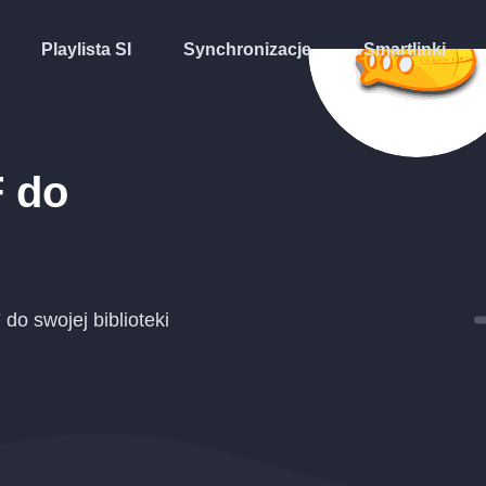
Playlista SI
Synchronizacje
Smartlinki
F
do
F
do swojej biblioteki