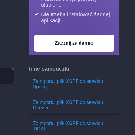
ulubione
Nie trzeba instalować żadnej
aplikacji
Zacznij za darmo
Inne samouczki
Zaimportuj plik XSPF do serwisu
Spotify
Zaimportuj plik XSPF do serwisu
Deezer
Zaimportuj plik XSPF do serwisu
TIDAL