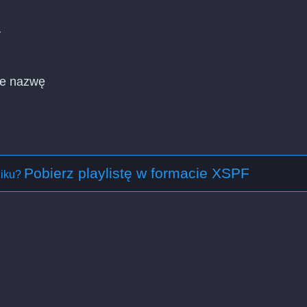
y
cie nazwę
Pobierz playlistę w formacie XSPF
liku?