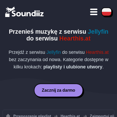
Przenieś muzykę z serwisu
Jellyfin
do serwisu
Hearthis.at
Przejdź z serwisu
Jellyfin
do serwisu
Hearthis.at
bez zaczynania od nowa. Kategorie dostępne w
kilku krokach:
playlisty i ulubione utwory
.
Zacznij za darmo
Przenoszenie playlist
Hearthis.at
Zaimportuj play