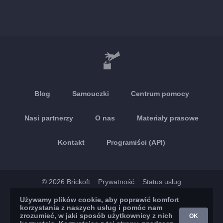
Blog
Samouczki
Centrum pomocy
Nasi partnerzy
O nas
Materiały prasowe
Kontakt
Programiści (API)
© 2026 Brickoft
Prywatność
Status usług
Używamy plików cookie, aby poprawić komfort
App Store
Google Play
korzystania z naszych usług i pomóc nam
zrozumieć, w jaki sposób użytkownicy z nich
OK