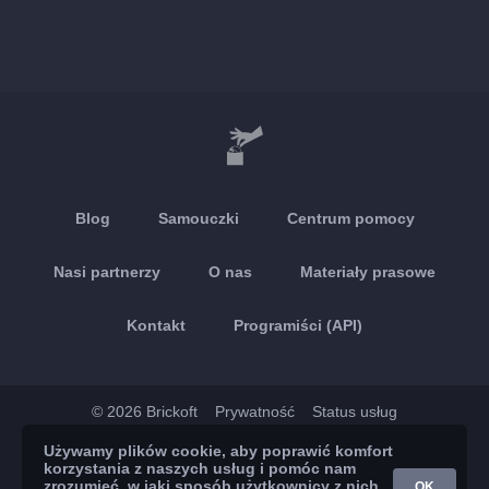
Blog
Samouczki
Centrum pomocy
Nasi partnerzy
O nas
Materiały prasowe
Kontakt
Programiści (API)
© 2026 Brickoft
Prywatność
Status usług
Używamy plików cookie, aby poprawić komfort
App Store
Google Play
korzystania z naszych usług i pomóc nam
zrozumieć, w jaki sposób użytkownicy z nich
OK