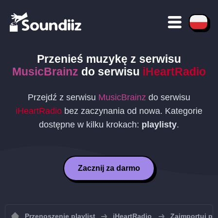
Przenieś muzykę z serwisu
MusicBrainz
do serwisu
iHeartRadio
Przejdź z serwisu
MusicBrainz
do serwisu
iHeartRadio
bez zaczynania od nowa. Kategorie
dostępne w kilku krokach:
playlisty
.
Zacznij za darmo
Przenoszenie playlist
iHeartRadio
Zaimportuj pla