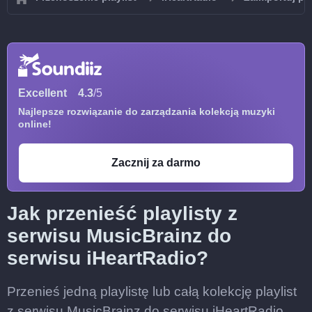
Excellent
4.3
/5
Najlepsze rozwiązanie do zarządzania kolekcją muzyki
online!
Zacznij za darmo
Jak przenieść playlisty z
serwisu MusicBrainz do
serwisu iHeartRadio?
Przenieś jedną playlistę lub całą kolekcję playlist
z serwisu MusicBrainz do serwisu iHeartRadio