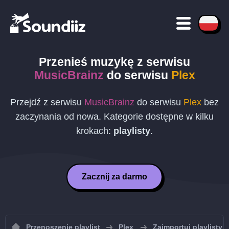
Przenieś muzykę z serwisu
MusicBrainz
do serwisu
Plex
Przejdź z serwisu
MusicBrainz
do serwisu
Plex
bez
zaczynania od nowa. Kategorie dostępne w kilku
krokach:
playlisty
.
Zacznij za darmo
Przenoszenie playlist
Plex
Zaimportuj playlisty 