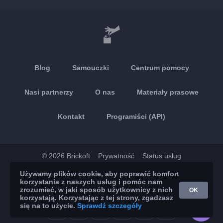
Blog
Samouczki
Centrum pomocy
Nasi partnerzy
O nas
Materiały prasowe
Kontakt
Programiści (API)
© 2026 Brickoft
Prywatność
Status usług
Używamy plików cookie, aby poprawić komfort
App Store
Google Play
korzystania z naszych usług i pomóc nam
zrozumieć, w jaki sposób użytkownicy z nich
OK
korzystają. Korzystając z tej strony, zgadzasz
się na to użycie.
Sprawdź szczegóły