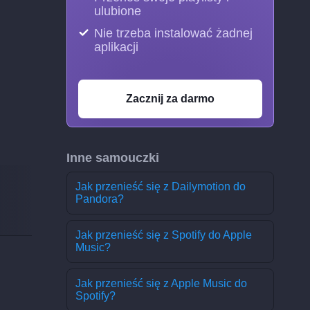
ulubione
Nie trzeba instalować żadnej
aplikacji
Zacznij za darmo
Inne samouczki
Jak przenieść się z Dailymotion do
Pandora?
Jak przenieść się z Spotify do Apple
Music?
Jak przenieść się z Apple Music do
Spotify?