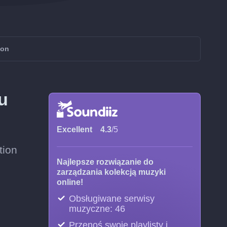
ion
u
Excellent
4.3
/5
tion
Najlepsze rozwiązanie do
zarządzania kolekcją muzyki
online!
Obsługiwane serwisy
muzyczne: 46
Przenoś swoje playlisty i