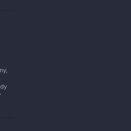
ny,
żdy
w