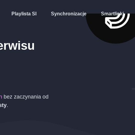
Playlista SI
Synchronizacje
Smartlinki
erwisu
n
bez zaczynania od
sty
.