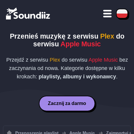
Przenieś muzykę z serwisu
Plex
do
serwisu
Apple Music
Przejdź z serwisu
Plex
do serwisu
Apple Music
bez
zaczynania od nowa. Kategorie dostępne w kilku
krokach:
playlisty, albumy i wykonawcy
.
Zacznij za darmo
Przenoszenie playlist
Apple Music
Zaimportuj pl