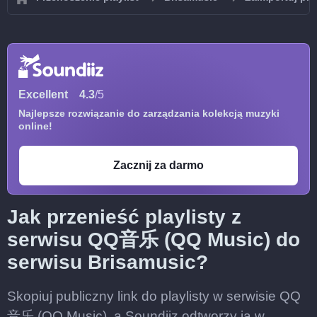
Excellent
4.3
/5
Najlepsze rozwiązanie do zarządzania kolekcją muzyki
online!
Zacznij za darmo
Jak przenieść playlisty z
serwisu QQ音乐 (QQ Music) do
serwisu Brisamusic?
Skopiuj publiczny link do playlisty w serwisie QQ
音乐 (QQ Music), a Soundiiz odtworzy ją w