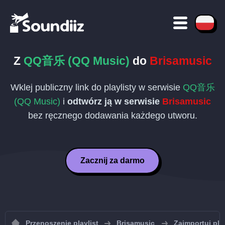
Z
QQ音乐 (QQ Music)
do
Brisamusic
Wklej publiczny link do playlisty w serwisie
QQ音乐
(QQ Music)
i
odtwórz ją w serwisie
Brisamusic
bez ręcznego dodawania każdego utworu.
Zacznij za darmo
Przenoszenie playlist
Brisamusic
Zaimportuj pla