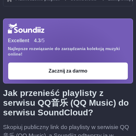
Excellent
4.3
/5
Najlepsze rozwiązanie do zarządzania kolekcją muzyki
online!
Zacznij za darmo
Jak przenieść playlisty z
serwisu QQ音乐 (QQ Music) do
serwisu SoundCloud?
Skopiuj publiczny link do playlisty w serwisie QQ
音乐 (QQ Music), a Soundiiz odtworzy ją w