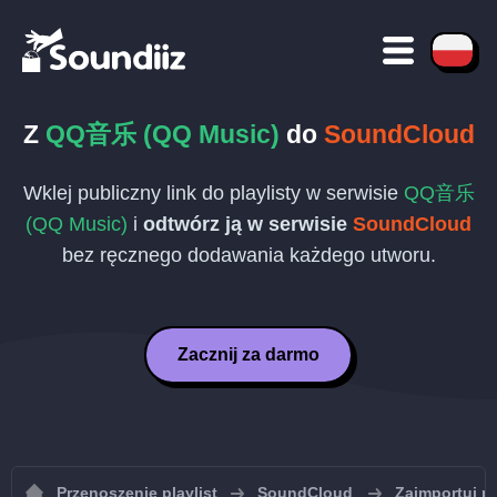
Z
QQ音乐 (QQ Music)
do
SoundCloud
Wklej publiczny link do playlisty w serwisie
QQ音乐
(QQ Music)
i
odtwórz ją w serwisie
SoundCloud
bez ręcznego dodawania każdego utworu.
Zacznij za darmo
Przenoszenie playlist
SoundCloud
Zaimportuj p