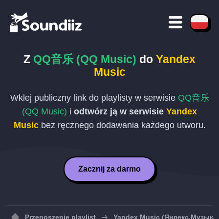
Z
QQ音乐 (QQ Music)
do
Yandex
Music
Wklej publiczny link do playlisty w serwisie
QQ音乐
(QQ Music)
i
odtwórz ją w serwisie
Yandex
Music
bez ręcznego dodawania każdego utworu.
Zacznij za darmo
Przenoszenie playlist
Yandex Music (Яндекс.Музыка