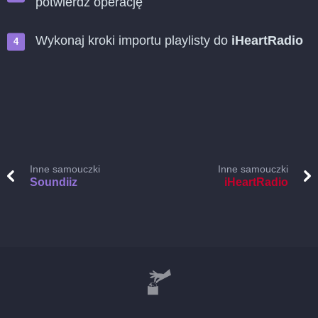
potwierdź operację
Wykonaj kroki importu playlisty do
iHeartRadio
Inne samouczki
Inne samouczki
Soundiiz
iHeartRadio