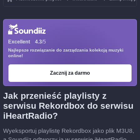
Excellent
4.3
/5
Najlepsze rozwiązanie do zarządzania kolekcją muzyki
online!
Zacznij za darmo
Jak przenieść playlisty z
serwisu Rekordbox do serwisu
iHeartRadio?
Wyeksportuj playlistę Rekordbox jako plik M3U8,
a Soundiiz odtworzy ją w serwisie iHeartRadio.