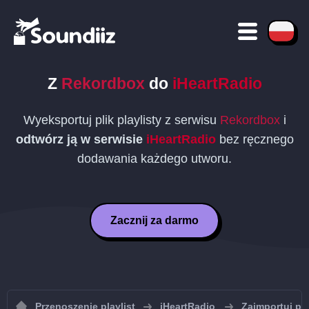
Z
Rekordbox
do
iHeartRadio
Wyeksportuj plik playlisty z serwisu
Rekordbox
i
odtwórz ją w serwisie
iHeartRadio
bez ręcznego
dodawania każdego utworu.
Zacznij za darmo
Przenoszenie playlist
iHeartRadio
Zaimportuj pla